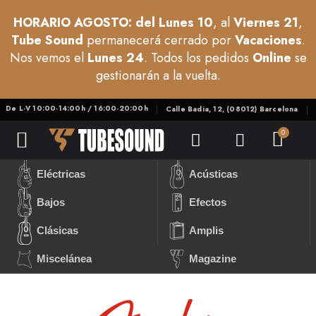
HORARIO AGOSTO: del Lunes 10
, al
Viernes 21
,
Tube Sound
permanecerá cerrado por
Vacaciones
.
Nos vemos el
Lunes 24
. Todos los pedidos
Online
se
gestionarán a la vuelta.
De L-V 10:00-14:00h / 16:00-20:00h
Calle Badia, 12, (08012) Barcelona
Eléctricas
Acústicas
Bajos
Efectos
Clásicas
Amplis
Miscelánea
Magazine