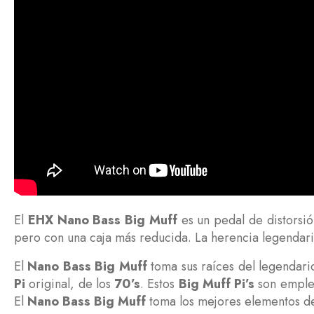
El
EHX Nano Bass Big Muff
es un pedal de distorsió
pero con una caja más reducida. La herencia legendari
El
Nano Bass Big Muff
toma sus raíces del legendar
Pi
original, de los
70’s
. Estos
Big Muff Pi’s
son emplea
El
Nano Bass Big Muff
toma los mejores elementos de