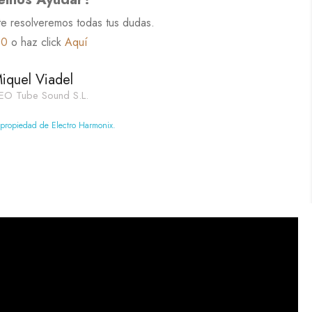
te resolveremos todas tus dudas.
60
o haz click
Aquí
iquel Viadel
EO Tube Sound S.L.
 propiedad de Electro Harmonix.