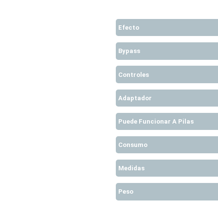
Efecto
Bypass
Controles
Adaptador
Puede Funcionar A Pilas
Consumo
Medidas
Peso