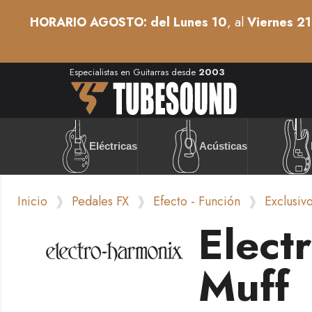
HORARIO AGOSTO: del Lunes 10
, al
Viernes 21
Especialistas en Guitarras desde
2003
Acústicas
Eléctricas
Inicio
Pedales FX
Efecto - Función
Exclusiv
Elect
Muff