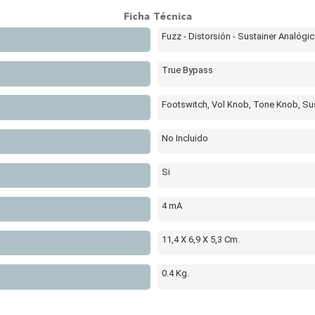
Ficha Técnica
Fuzz - Distorsión - Sustainer Analógi
True Bypass
Footswitch, Vol Knob, Tone Knob, Su
No Incluido
Si
4 mA
11,4 X 6,9 X 5,3 Cm.
0.4 Kg.