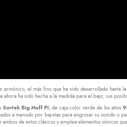
n armónico, el más fino que ha sido desarrollado hasta la
a ahora ha sido hecha a la medida para el bajo; sus posi
io
Sovtek Big Muff PI
, de caja color verde de los años
9
dos a menudo por bajistas para engrosar su sonido o para
 ambos de estos clásicos y emplea elementos sónicos que