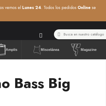
os vemos el
Lunes 24
. Todos los pedidos
Online
se
Miscelánea
Amplis
Magazine
o Bass Big