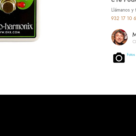
Llámanos y 
932 17 10 
M
C
Fotos