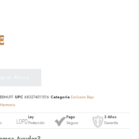
€
prar Ahora
BBMUFF
UPC
683274011516
Categoría
Exclusivo Bajo
 Harmonix
o
Ley
Pago
3 Años
o
Protección
Seguro
Garantía
emos Ayudar?