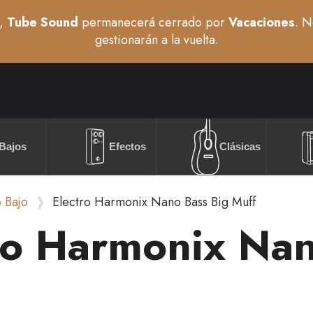
,
Tube Sound
permanecerá cerrado por
Vacaciones
. N
gestionarán a la vuelta.
Bajos
Efectos
Clásicas
o Bajo
Electro Harmonix Nano Bass Big Muff
ro Harmonix Nan