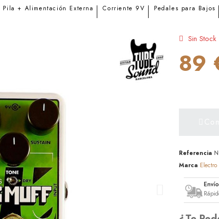
Pila + Alimentación Externa
Corriente 9V
Pedales para Bajos
Sin Stock
89 
Com
Referencia
N
Marca
Electro
Enví
Rápid
¿Te Pod