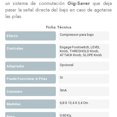
un sistema de conmutación
Gig-Saver
que deja
pasar la señal directa del bajo en caso de agotarse
las pilas.
Ficha Técnica
Compressor para bajo
Efecto
Engage Footswitch, LEVEL
Controles
Knob, THRESHOLD Knob,
ATTACK Knob, SLOPE Knob
Opcional
Adaptador
Si
Puede Funcionar A Pilas
5mA
Consumo
6,8 X 13,4 X 3,4 Cm.
Medidas
0.60 Kg.
Peso