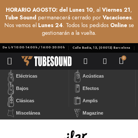
HORARIO AGOSTO: del Lunes 10
, al
Viernes 21
,
Tube Sound
permanecerá cerrado por
Vacaciones
.
Nos vemos el
Lunes 24
. Todos los pedidos
Online
se
gestionarán a la vuelta.
De L-V 10:00-14:00h / 16:00-20:00h
Calle Badia, 12, (08012) Barcelona
Eléctricas
Acústicas
Bajos
Efectos
Clásicas
Amplis
Miscelánea
Magazine