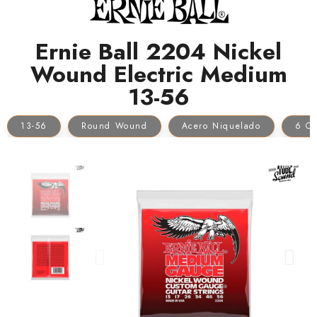
Ernie Ball 2204 Nickel
Wound Electric Medium
13-56
13-56
Round Wound
Acero Niquelado
6 Cu