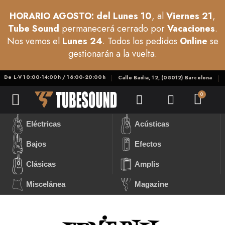
HORARIO AGOSTO: del Lunes 10
, al
Viernes 21
,
Tube Sound
permanecerá cerrado por
Vacaciones
.
Nos vemos el
Lunes 24
. Todos los pedidos
Online
se
gestionarán a la vuelta.
De L-V 10:00-14:00h / 16:00-20:00h
Calle Badia, 12, (08012) Barcelona
Eléctricas
Acústicas
Bajos
Efectos
Clásicas
Amplis
Miscelánea
Magazine