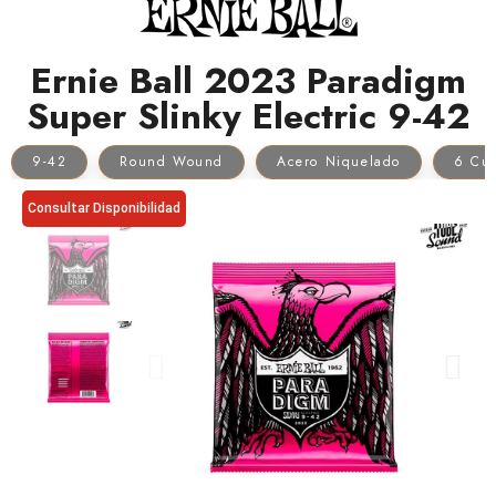
Ernie Ball 2023 Paradigm
Super Slinky Electric 9-42
9-42
Round Wound
Acero Niquelado
6 Cu
Consultar Disponibilidad