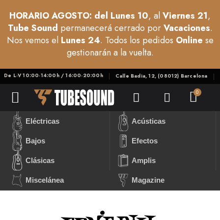
HORARIO AGOSTO: del Lunes 10
, al
Viernes 21
,
Tube Sound
permanecerá cerrado por
Vacaciones
.
Nos vemos el
Lunes 24
. Todos los pedidos
Online
se
gestionarán a la vuelta.
De L-V 10:00-14:00h / 16:00-20:00h
Calle Badia, 12, (08012) Barcelona
Eléctricas
Acústicas
Bajos
Efectos
Clásicas
Amplis
Miscelánea
Magazine