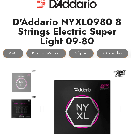
D'Addario NYXL0980 8
Strings Electric Super
Light 09-80
9-80
Round Wound
Níquel
8 Cuerdas