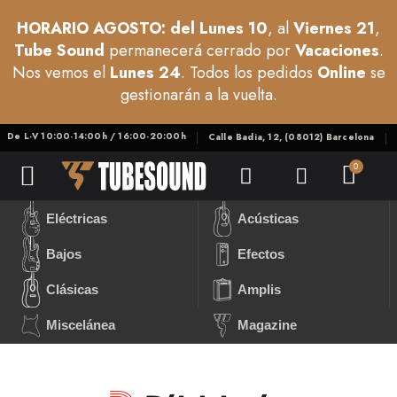
HORARIO AGOSTO: del Lunes 10
, al
Viernes 21
,
Tube Sound
permanecerá cerrado por
Vacaciones
.
Nos vemos el
Lunes 24
. Todos los pedidos
Online
se
gestionarán a la vuelta.
De L-V 10:00-14:00h / 16:00-20:00h
Calle Badia, 12, (08012) Barcelona
Eléctricas
Acústicas
Bajos
Efectos
Clásicas
Amplis
Miscelánea
Magazine