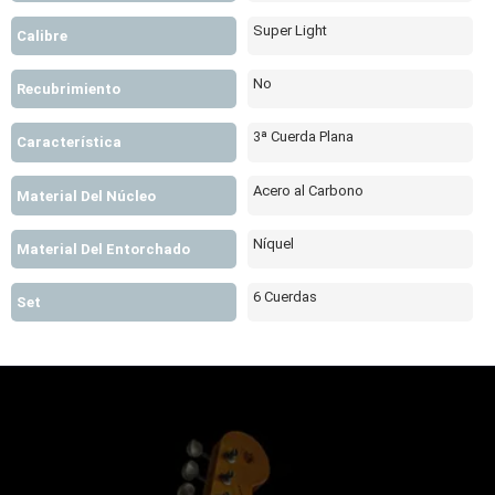
Super Light
Calibre
No
Recubrimiento
3ª Cuerda Plana
Característica
Acero al Carbono
Material Del Núcleo
Níquel
Material Del Entorchado
6 Cuerdas
Set