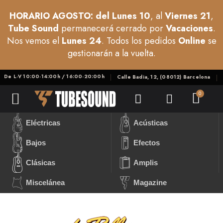
HORARIO AGOSTO: del Lunes 10
, al
Viernes 21
,
Tube Sound
permanecerá cerrado por
Vacaciones
.
Nos vemos el
Lunes 24
. Todos los pedidos
Online
se
gestionarán a la vuelta.
De L-V 10:00-14:00h / 16:00-20:00h
Calle Badia, 12, (08012) Barcelona
Eléctricas
Acústicas
Bajos
Efectos
Clásicas
Amplis
Miscelánea
Magazine