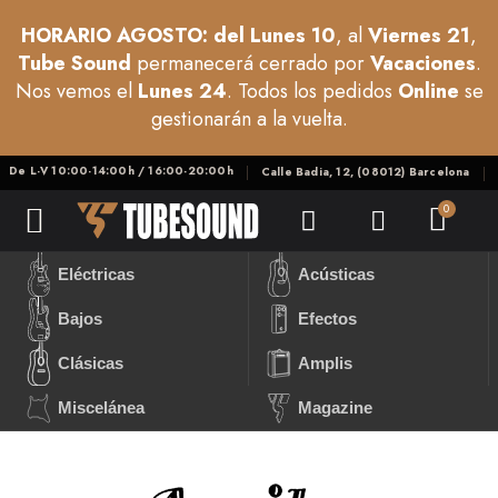
HORARIO AGOSTO: del Lunes 10
, al
Viernes 21
,
Tube Sound
permanecerá cerrado por
Vacaciones
.
Nos vemos el
Lunes 24
. Todos los pedidos
Online
se
gestionarán a la vuelta.
De L-V 10:00-14:00h / 16:00-20:00h
Calle Badia, 12, (08012) Barcelona
Eléctricas
Acústicas
Bajos
Efectos
Clásicas
Amplis
Miscelánea
Magazine