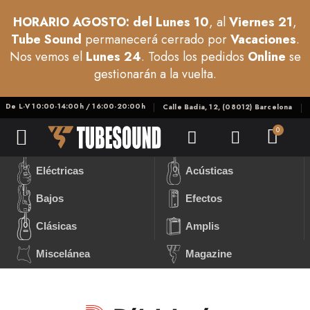
HORARIO AGOSTO: del Lunes 10
, al
Viernes 21
,
Tube Sound
permanecerá cerrado por
Vacaciones
.
Nos vemos el
Lunes 24
. Todos los pedidos
Online
se
gestionarán a la vuelta.
De L-V 10:00-14:00h / 16:00-20:00h
Calle Badia, 12, (08012) Barcelona
Eléctricas
Acústicas
Bajos
Efectos
Clásicas
Amplis
Miscelánea
Magazine