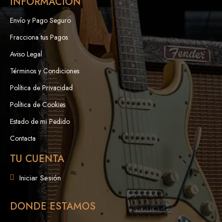
INFORMACIÓN
Envío y Pago Seguro
Fracciona tus Pagos
Aviso Legal
Términos y Condiciones
Política de Privacidad
Política de Cookies
Estado de mi Pedido
Contacta
TU CUENTA
Iniciar Sesión
DONDE ESTAMOS