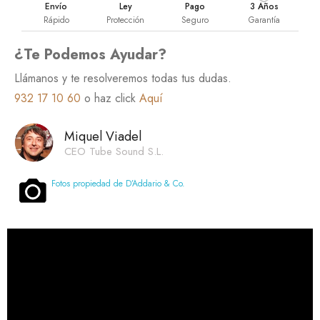
Envío
Ley
Pago
3 Años
Rápido
Protección
Seguro
Garantía
¿Te Podemos Ayudar?
Llámanos y te resolveremos todas tus dudas.
932 17 10 60
o haz click
Aquí
Miquel Viadel
CEO Tube Sound S.L.
Fotos propiedad de D’Addario & Co.