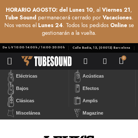
HORARIO AGOSTO: del Lunes 10
, al
Viernes 21
,
Tube Sound
permanecerá cerrado por
Vacaciones
.
Nos vemos el
Lunes 24
. Todos los pedidos
Online
se
gestionarán a la vuelta.
De L-V 10:00-14:00h / 16:00-20:00h
Calle Badia, 12, (08012) Barcelona
Eléctricas
Acústicas
Bajos
Efectos
Clásicas
Amplis
Miscelánea
Magazine