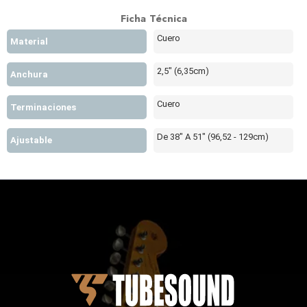
Ficha Técnica
Cuero
Material
2,5" (6,35cm)
Anchura
Cuero
Terminaciones
De 38" A 51" (96,52 - 129cm)
Ajustable