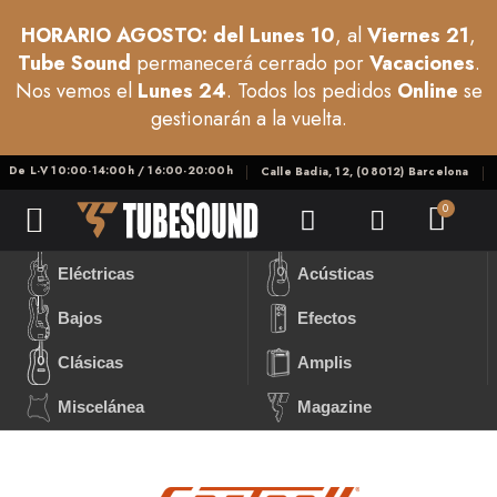
HORARIO AGOSTO: del Lunes 10
, al
Viernes 21
,
Tube Sound
permanecerá cerrado por
Vacaciones
.
Nos vemos el
Lunes 24
. Todos los pedidos
Online
se
gestionarán a la vuelta.
De L-V 10:00-14:00h / 16:00-20:00h
Calle Badia, 12, (08012) Barcelona
Eléctricas
Acústicas
Bajos
Efectos
Clásicas
Amplis
Miscelánea
Magazine