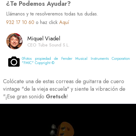
¿Te Podemos Ayudar?
Llámanos y te resolveremos todas tus dudas.
932 17 10 60
o haz click
Aquí
Miquel Viadel
CEO Tube Sound S.L.
0
Fotos propiedad de Fender Musical Instruments Corporation
"FMIC" Copyright ©
Colócate una de estas correas de guitarra de cuero
vintage "de la vieja escuela" y siente la vibración de
"¡Ese gran sonido
Gretsch
!