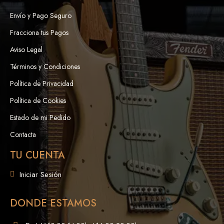
Envío y Pago Seguro
Fracciona tus Pagos
Aviso Legal
Términos y Condiciones
Política de Privacidad
Política de Cookies
Estado de mi Pedido
Contacta
TU CUENTA
Iniciar Sesión
DONDE ESTAMOS