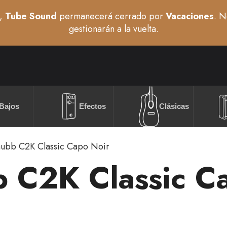
,
Tube Sound
permanecerá cerrado por
Vacaciones
. N
gestionarán a la vuelta.
Bajos
Efectos
Clásicas
ubb C2K Classic Capo Noir
 C2K Classic C