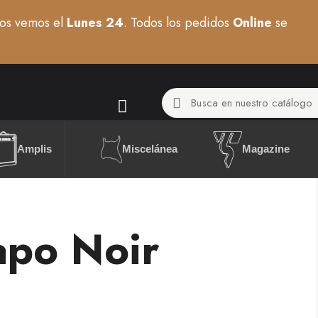
os vemos el
Lunes 24
. Todos los pedidos
Online
se
Miscelánea
Amplis
Magazine
apo Noir