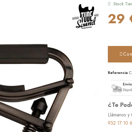
Stock Tie
29 
Com
Referencia
C
Enví
Rápid
¿Te Pod
Llámanos y 
932 17 10 