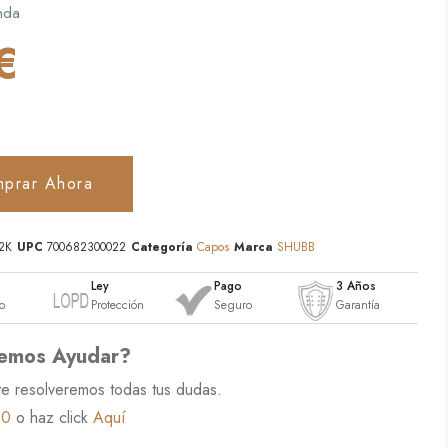
nda
€
prar Ahora
2K
UPC
700682300022
Categoría
Capos
Marca
SHUBB
o
Ley
Pago
3 Años
o
Protección
Seguro
Garantía
emos Ayudar?
te resolveremos todas tus dudas.
60
o haz click
Aquí