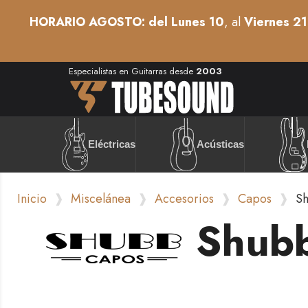
HORARIO AGOSTO: del Lunes 10
, al
Viernes 21
Especialistas en Guitarras desde
2003
Acústicas
Eléctricas
Inicio
Miscelánea
Accesorios
Capos
Sh
Shubb