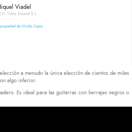
iquel Viadel
EO Tube Sound S.L.
 propiedad de Shubb Capos.
a elección a menudo la única elección de cientos de miles
on algo inferior.
dero. Es ideal para las guitarras con herrajes negros o