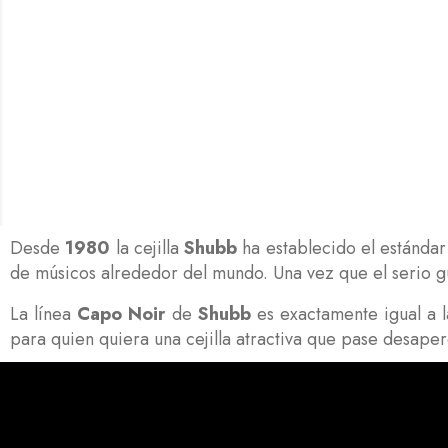
Desde
1980
la cejilla
Shubb
ha establecido el estándar 
de músicos alrededor del mundo. Una vez que el serio gui
La línea
Capo Noir
de
Shubb
es exactamente igual a l
para quien quiera una cejilla atractiva que pase desape