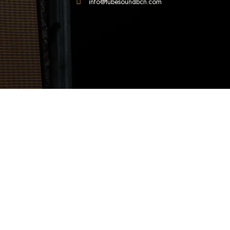
info@tubesoundbcn.com