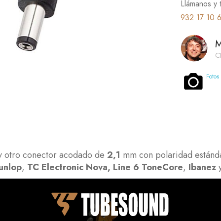
Llámanos y 
932 17 10 
M
C
Fotos
 otro conector acodado de
2,1
mm con polaridad estándar 
unlop
,
TC Electronic Nova,
Line 6 ToneCore
,
Ibanez
y