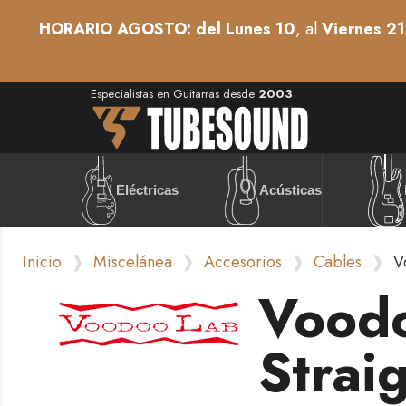
HORARIO AGOSTO: del Lunes 10
, al
Viernes 21
Especialistas en Guitarras desde
2003
Acústicas
Eléctricas
Inicio
Miscelánea
Accesorios
Cables
V
Vood
Strai