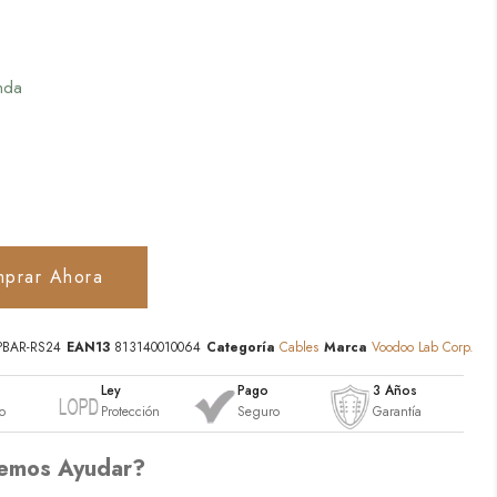
nda
prar Ahora
PBAR-RS24
EAN13
813140010064
Categoría
Cables
Marca
Voodoo Lab Corp.
o
Ley
Pago
3 Años
o
Protección
Seguro
Garantía
emos Ayudar?