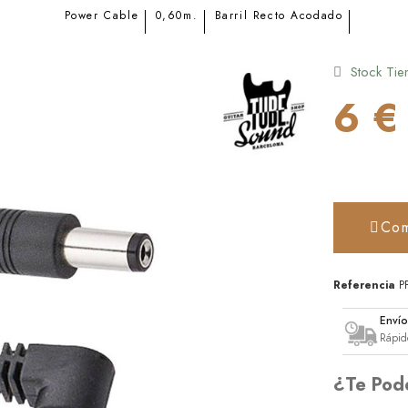
Power Cable
0,60m.
Barril Recto Acodado
Stock Tie
6 €
Com
Referencia
P
Enví
Rápid
¿Te Pod