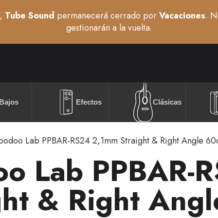
,
Tube Sound
permanecerá cerrado por
Vacaciones
. N
gestionarán a la vuelta.
Bajos
Efectos
Clásicas
oodoo Lab PPBAR-RS24 2,1mm Straight & Right Angle 6
oo Lab PPBAR-
ght & Right Ang