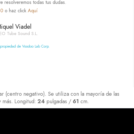
te resolveremos todas tus dudas.
60
o haz click
Aquí
iquel Viadel
EO Tube Sound S.L.
 propiedad de Voodoo Lab Corp.
(centro negativo). Se utiliza con la mayoría de las
 más. Longitud:
24
pulgadas /
61
cm.