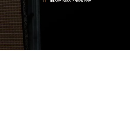
info@tubesoundbcn.com