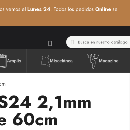
os vemos el
Lunes 24
. Todos los pedidos
Online
se
Miscelánea
Amplis
Magazine
0cm
RS24 2,1mm
le 60cm