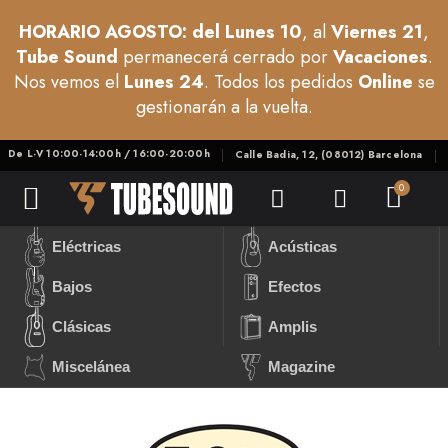
HORARIO AGOSTO: del Lunes 10
, al
Viernes 21
,
Tube Sound
permanecerá cerrado por
Vacaciones
.
Nos vemos el
Lunes 24
. Todos los pedidos
Online
se
gestionarán a la vuelta.
De L-V 10:00-14:00h / 16:00-20:00h
Calle Badia, 12, (08012) Barcelona
Eléctricas
Acústicas
Bajos
Efectos
Clásicas
Amplis
Miscelánea
Magazine