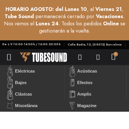
HORARIO AGOSTO: del Lunes 10
, al
Viernes 21
,
Tube Sound
permanecerá cerrado por
Vacaciones
.
Nos vemos el
Lunes 24
. Todos los pedidos
Online
se
gestionarán a la vuelta.
De L-V 10:00-14:00h / 16:00-20:00h
Calle Badia, 12, (08012) Barcelona
Eléctricas
Acústicas
Bajos
Efectos
Clásicas
Amplis
Miscelánea
Magazine