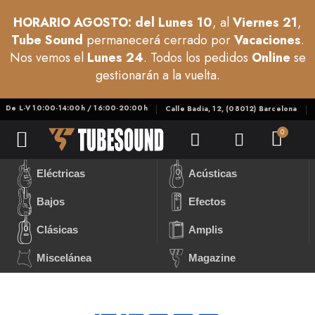
HORARIO AGOSTO: del Lunes 10
, al
Viernes 21
,
Tube Sound
permanecerá cerrado por
Vacaciones
.
Nos vemos el
Lunes 24
. Todos los pedidos
Online
se
gestionarán a la vuelta.
De L-V 10:00-14:00h / 16:00-20:00h
Calle Badia, 12, (08012) Barcelona
Eléctricas
Acústicas
Bajos
Efectos
Clásicas
Amplis
Miscelánea
Magazine