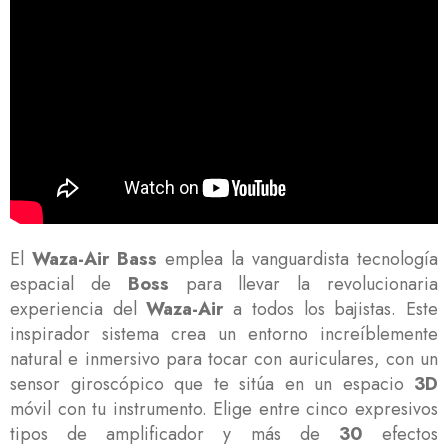
El
Waza-Air Bass
emplea la vanguardista tecnología
espacial de
Boss
para llevar la revolucionaria
experiencia del
Waza-Air
a todos los bajistas. Este
inspirador sistema crea un entorno increíblemente
natural e inmersivo para tocar con auriculares, con un
sensor giroscópico que te sitúa en un espacio
3D
móvil con tu instrumento. Elige entre cinco expresivos
tipos de amplificador y más de
30
efectos