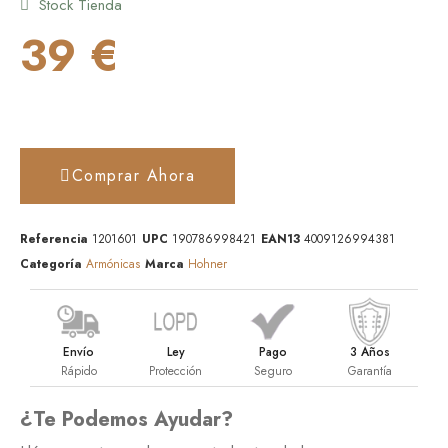
Stock Tienda
39 €
Comprar Ahora
Referencia
1201601
UPC
190786998421
EAN13
4009126994381
Categoría
Armónicas
Marca
Hohner
Envío
Ley
Pago
3 Años
Rápido
Protección
Seguro
Garantía
¿Te Podemos Ayudar?