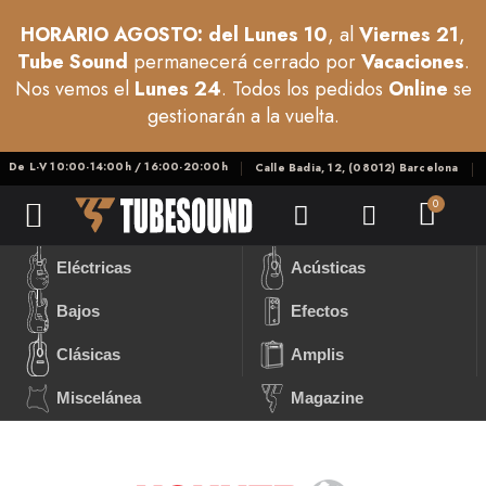
HORARIO AGOSTO: del Lunes 10
, al
Viernes 21
,
Tube Sound
permanecerá cerrado por
Vacaciones
.
Nos vemos el
Lunes 24
. Todos los pedidos
Online
se
gestionarán a la vuelta.
De L-V 10:00-14:00h / 16:00-20:00h
Calle Badia, 12, (08012) Barcelona
Eléctricas
Acústicas
Bajos
Efectos
Clásicas
Amplis
Miscelánea
Magazine