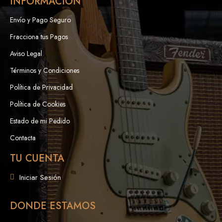
INFORMACIÓN
Envío y Pago Seguro
Fracciona tus Pagos
Aviso Legal
Términos y Condiciones
Política de Privacidad
Política de Cookies
Estado de mi Pedido
Contacta
TU CUENTA
Iniciar Sesión
DONDE ESTAMOS