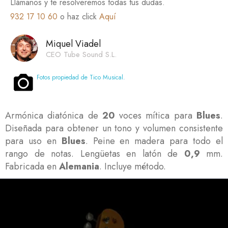
Llámanos y te resolveremos todas tus dudas.
932 17 10 60
o haz click
Aquí
Miquel Viadel
CEO Tube Sound S.L.
Fotos propiedad de Tico Musical.
Armónica diatónica de
20
voces mítica para
Blues
.
Diseñada para obtener un tono y volumen consistente
para uso en
Blues
. Peine en madera para todo el
rango de notas. Lengüetas en latón de
0,9
mm.
Fabricada en
Alemania
. Incluye método.