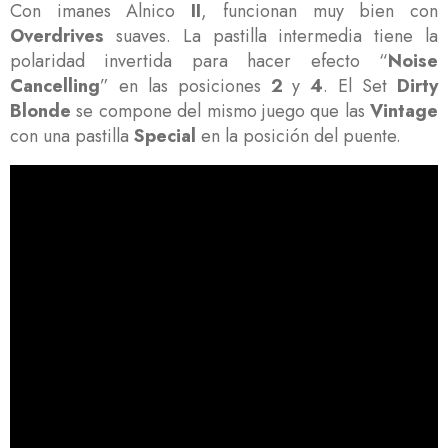
Con imanes Alnico
II
, funcionan muy bien con
Overdrives
suaves. La pastilla intermedia tiene la
polaridad invertida para hacer efecto “
Noise
Cancelling
” en las posiciones
2
y
4
. El Set
Dirty
Blonde
se compone del mismo juego que las
Vintage
con una pastilla
Special
en la posición del puente.