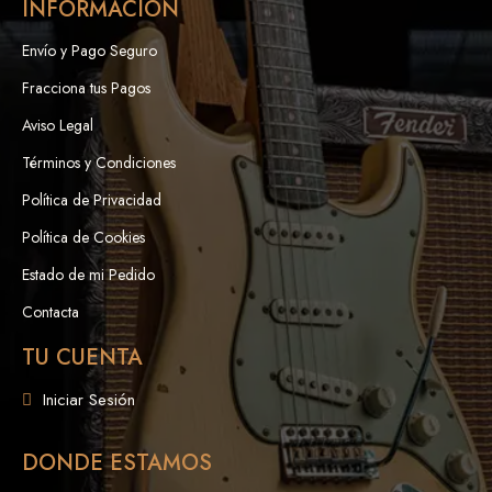
INFORMACIÓN
Envío y Pago Seguro
Fracciona tus Pagos
Aviso Legal
Términos y Condiciones
Política de Privacidad
Política de Cookies
Estado de mi Pedido
Contacta
TU CUENTA
Iniciar Sesión
DONDE ESTAMOS