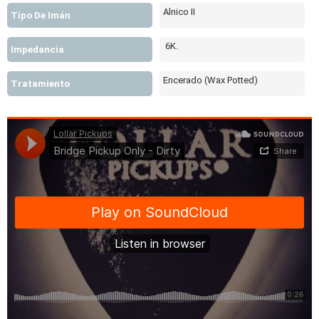
Alnico II
Tipo De Imán
6K.
Impedancia
Encerado (Wax Potted)
Tratamiento