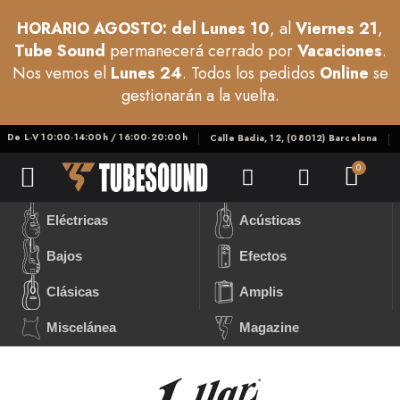
HORARIO AGOSTO: del Lunes 10
, al
Viernes 21
,
Tube Sound
permanecerá cerrado por
Vacaciones
.
Nos vemos el
Lunes 24
. Todos los pedidos
Online
se
gestionarán a la vuelta.
De L-V 10:00-14:00h / 16:00-20:00h
Calle Badia, 12, (08012) Barcelona
Eléctricas
Acústicas
Bajos
Efectos
Clásicas
Amplis
Miscelánea
Magazine