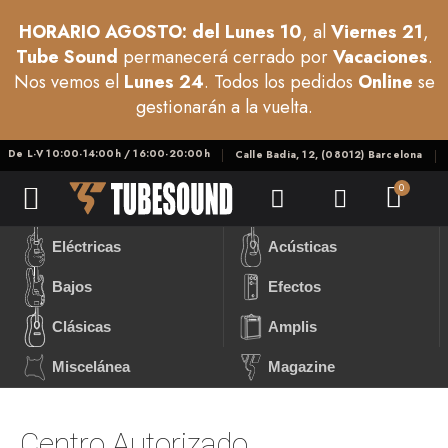
HORARIO AGOSTO: del Lunes 10
, al
Viernes 21
,
Tube Sound
permanecerá cerrado por
Vacaciones
.
Nos vemos el
Lunes 24
. Todos los pedidos
Online
se
gestionarán a la vuelta.
De L-V 10:00-14:00h / 16:00-20:00h
Calle Badia, 12, (08012) Barcelona
Eléctricas
Acústicas
Bajos
Efectos
Clásicas
Amplis
Miscelánea
Magazine
Centro Autorizado.